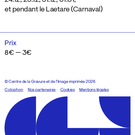
et pendant le Laetare (Carnaval)
Prix
8€ — 3€
© Centre de la Gravure et de l’Image imprimée 2026
Colophon
Design:
Marcel Kaczmarek
Nos partenaires
, code:
Cookies
8080.studio
Mentions légales