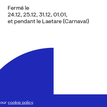
Fermé le
24.12, 25.12, 31.12, 01.01,
et pendant le Laetare (Carnaval)
 our
cookie policy
.