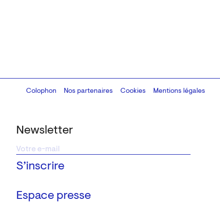
Colophon
Design:
Marcel Kaczmarek
Nos partenaires
, code:
Cookies
8080.studio
Mentions légales
Newsletter
Espace presse