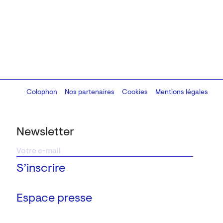
Colophon
Design:
Marcel Kaczmarek
Nos partenaires
, code:
Cookies
8080.studio
Mentions légales
Newsletter
Espace presse