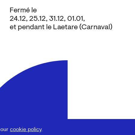
Fermé le
24.12, 25.12, 31.12, 01.01,
et pendant le Laetare (Carnaval)
 our
cookie policy
.