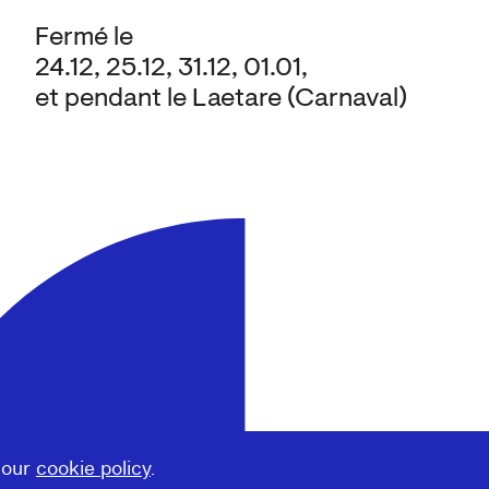
Fermé le
24.12, 25.12, 31.12, 01.01,
et pendant le Laetare (Carnaval)
 our
cookie policy
.