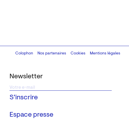
Colophon
Design:
Marcel Kaczmarek
Nos partenaires
, code:
Cookies
8080.studio
Mentions légales
Newsletter
Espace presse