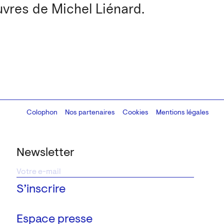
uvres de Michel Liénard.
Colophon
Design:
Marcel Kaczmarek
Nos partenaires
, code:
Cookies
8080.studio
Mentions légales
Newsletter
Espace presse