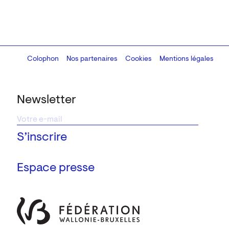
Colophon
Design:
Marcel Kaczmarek
Nos partenaires
, code:
Cookies
8080.studio
Mentions légales
Newsletter
Espace presse