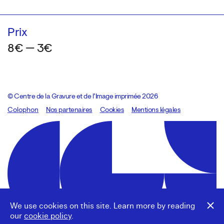
Prix
8€ — 3€
© Centre de la Gravure et de l’Image imprimée 2026
Colophon
Design:
Marcel Kaczmarek
Nos partenaires
, code:
Cookies
8080.studio
Mentions légales
We use cookies on this site. Learn more by reading
our
cookie policy
.