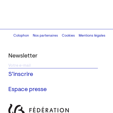
Colophon
Design:
Marcel Kaczmarek
Nos partenaires
, code:
Cookies
8080.studio
Mentions légales
Newsletter
Espace presse