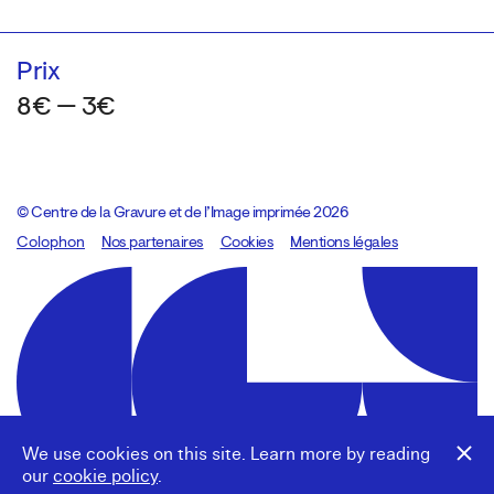
Prix
8€ — 3€
© Centre de la Gravure et de l’Image imprimée 2026
Colophon
Design:
Marcel Kaczmarek
Nos partenaires
, code:
Cookies
8080.studio
Mentions légales
We use cookies on this site. Learn more by reading
our
cookie policy
.