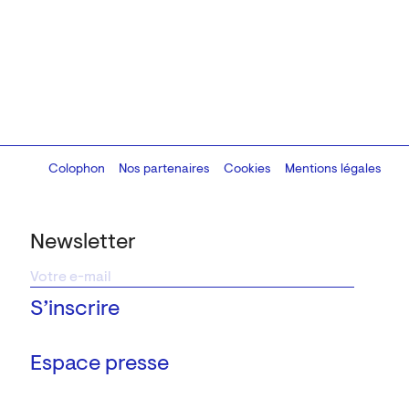
Colophon
Design:
Marcel Kaczmarek
Nos partenaires
, code:
Cookies
8080.studio
Mentions légales
Newsletter
Espace presse