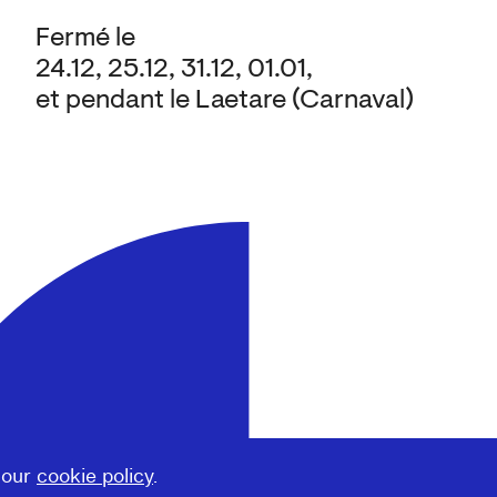
Fermé le
24.12, 25.12, 31.12, 01.01,
et pendant le Laetare (Carnaval)
 our
cookie policy
.