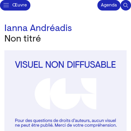
Œuvre
Agenda
Ianna Andréadis
Non titré