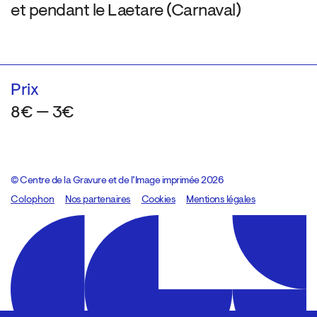
et pendant le Laetare (Carnaval)
Prix
8€ — 3€
© Centre de la Gravure et de l’Image imprimée 2026
Colophon
Design:
Marcel Kaczmarek
Nos partenaires
, code:
Cookies
8080.studio
Mentions légales