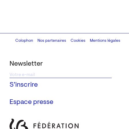
Colophon
Design:
Marcel Kaczmarek
Nos partenaires
, code:
Cookies
8080.studio
Mentions légales
Newsletter
Espace presse