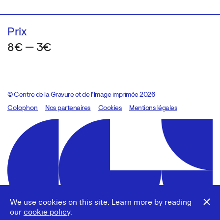
Prix
8€ — 3€
© Centre de la Gravure et de l’Image imprimée 2026
Colophon
Design:
Marcel Kaczmarek
Nos partenaires
, code:
Cookies
8080.studio
Mentions légales
We use cookies on this site. Learn more by reading
our
cookie policy
.