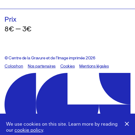
Prix
8€ — 3€
© Centre de la Gravure et de l’Image imprimée 2026
Colophon
Design:
Marcel Kaczmarek
Nos partenaires
, code:
Cookies
8080.studio
Mentions légales
We use cookies on this site. Learn more by reading
our
cookie policy
.