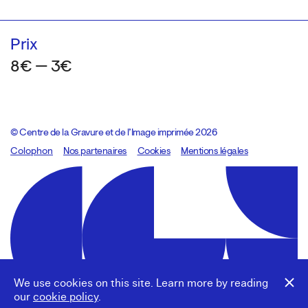
Prix
8€ — 3€
© Centre de la Gravure et de l’Image imprimée 2026
Colophon
Design:
Marcel Kaczmarek
Nos partenaires
, code:
Cookies
8080.studio
Mentions légales
We use cookies on this site. Learn more by reading
our
cookie policy
.