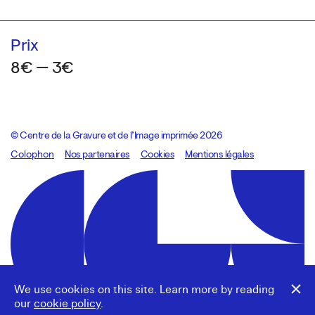
Prix
8€ — 3€
© Centre de la Gravure et de l’Image imprimée 2026
Colophon
Design:
Marcel Kaczmarek
Nos partenaires
, code:
Cookies
8080.studio
Mentions légales
We use cookies on this site. Learn more by reading
our
cookie policy
.