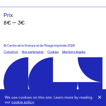
Prix
8€ — 3€
© Centre de la Gravure et de l’Image imprimée 2026
Colophon
Design:
Marcel Kaczmarek
Nos partenaires
, code:
Cookies
8080.studio
Mentions légales
We use cookies on this site. Learn more by reading
our
cookie policy
.