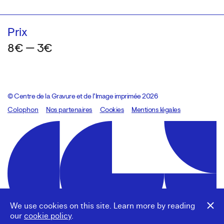
Prix
8€ — 3€
© Centre de la Gravure et de l’Image imprimée 2026
Colophon
Design:
Marcel Kaczmarek
Nos partenaires
, code:
Cookies
8080.studio
Mentions légales
We use cookies on this site. Learn more by reading
our
cookie policy
.