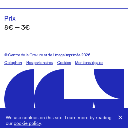
Prix
8€ — 3€
© Centre de la Gravure et de l’Image imprimée 2026
Colophon
Design:
Marcel Kaczmarek
Nos partenaires
, code:
Cookies
8080.studio
Mentions légales
We use cookies on this site. Learn more by reading
our
cookie policy
.