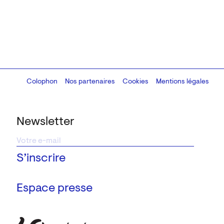
Colophon
Design:
Marcel Kaczmarek
Nos partenaires
, code:
Cookies
8080.studio
Mentions légales
Newsletter
Espace presse