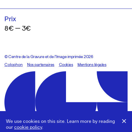
Prix
8€ — 3€
© Centre de la Gravure et de l’Image imprimée 2026
Colophon
Design:
Marcel Kaczmarek
Nos partenaires
, code:
Cookies
8080.studio
Mentions légales
We use cookies on this site. Learn more by reading
our
cookie policy
.