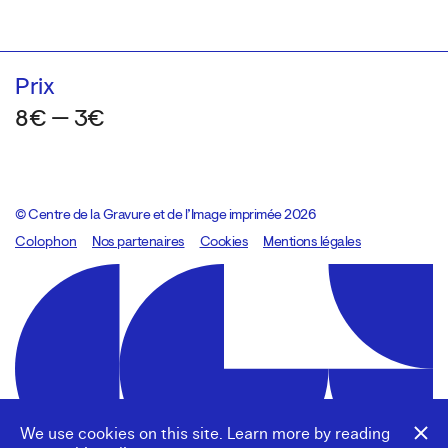
Prix
8€ — 3€
© Centre de la Gravure et de l’Image imprimée 2026
Colophon
Design:
Marcel Kaczmarek
Nos partenaires
, code:
Cookies
8080.studio
Mentions légales
We use cookies on this site. Learn more by reading