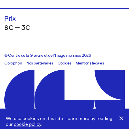
Prix
8€ — 3€
© Centre de la Gravure et de l’Image imprimée 2026
Colophon
Design:
Marcel Kaczmarek
Nos partenaires
, code:
Cookies
8080.studio
Mentions légales
We use cookies on this site. Learn more by reading
our
cookie policy
.