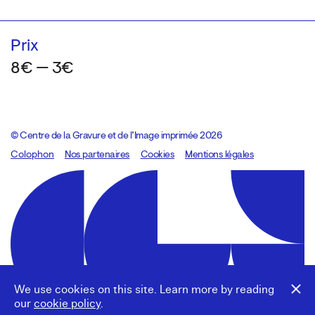
Prix
8€ — 3€
© Centre de la Gravure et de l’Image imprimée 2026
Colophon
Design:
Marcel Kaczmarek
Nos partenaires
, code:
Cookies
8080.studio
Mentions légales
We use cookies on this site. Learn more by reading
our
cookie policy
.