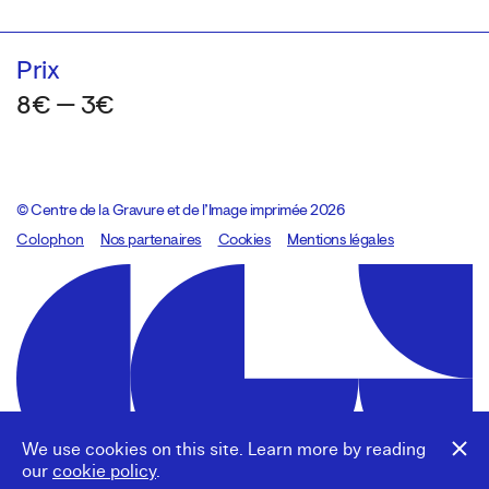
Prix
8€ — 3€
© Centre de la Gravure et de l’Image imprimée 2026
Colophon
Design:
Marcel Kaczmarek
Nos partenaires
, code:
Cookies
8080.studio
Mentions légales
We use cookies on this site. Learn more by reading
our
cookie policy
.