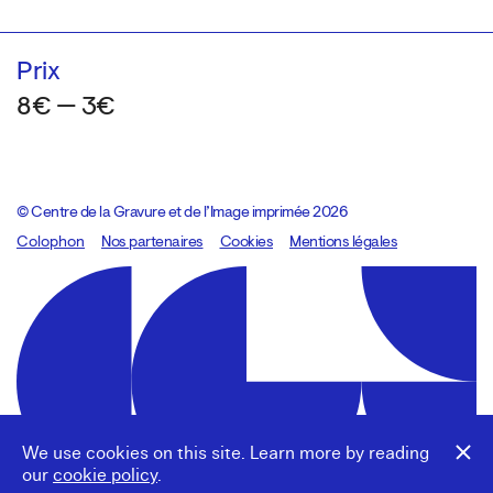
Prix
8€ — 3€
© Centre de la Gravure et de l’Image imprimée 2026
Colophon
Design:
Marcel Kaczmarek
Nos partenaires
, code:
Cookies
8080.studio
Mentions légales
We use cookies on this site. Learn more by reading
our
cookie policy
.