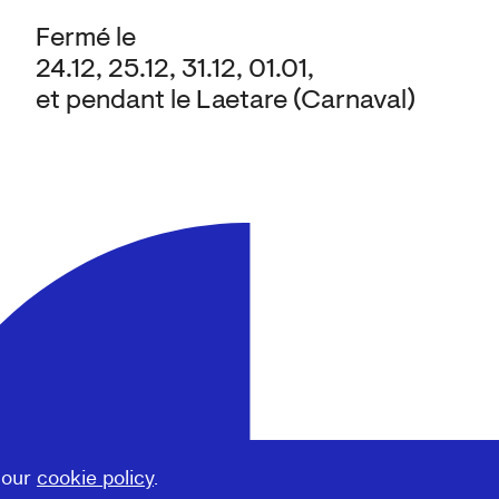
Fermé le
24.12, 25.12, 31.12, 01.01,
et pendant le Laetare (Carnaval)
 our
cookie policy
.