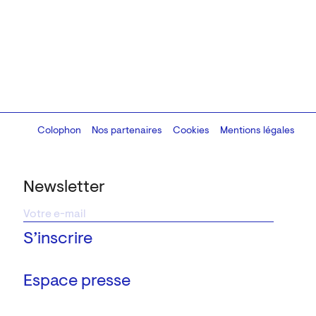
Colophon
Design:
Marcel Kaczmarek
Nos partenaires
, code:
Cookies
8080.studio
Mentions légales
Newsletter
Espace presse