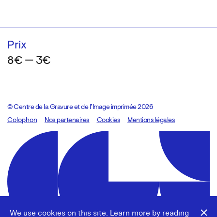
Prix
8€ — 3€
© Centre de la Gravure et de l’Image imprimée 2026
Colophon
Design:
Marcel Kaczmarek
Nos partenaires
, code:
Cookies
8080.studio
Mentions légales
We use cookies on this site. Learn more by reading