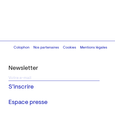
Colophon
Design:
Marcel Kaczmarek
Nos partenaires
, code:
Cookies
8080.studio
Mentions légales
Newsletter
Espace presse