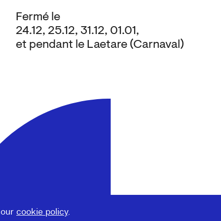
Fermé le
24.12, 25.12, 31.12, 01.01,
et pendant le Laetare (Carnaval)
 our
cookie policy
.