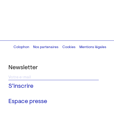
Colophon
Design:
Marcel Kaczmarek
Nos partenaires
, code:
Cookies
8080.studio
Mentions légales
Newsletter
Espace presse