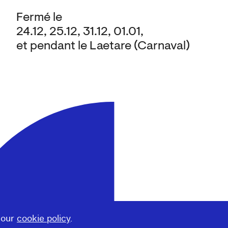
Fermé le
24.12, 25.12, 31.12, 01.01,
et pendant le Laetare (Carnaval)
 our
cookie policy
.