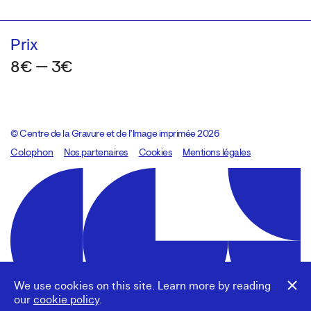
Prix
8€ — 3€
© Centre de la Gravure et de l’Image imprimée 2026
Colophon
Design:
Marcel Kaczmarek
Nos partenaires
, code:
Cookies
8080.studio
Mentions légales
We use cookies on this site. Learn more by reading
our
cookie policy
.