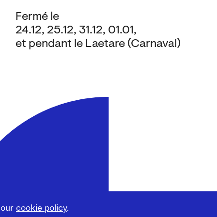
Fermé le
24.12, 25.12, 31.12, 01.01,
et pendant le Laetare (Carnaval)
 our
cookie policy
.