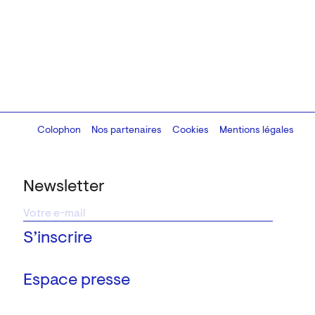
Colophon
Design:
Marcel Kaczmarek
Nos partenaires
, code:
Cookies
8080.studio
Mentions légales
Newsletter
Espace presse