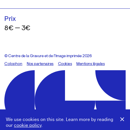
Prix
8€ — 3€
© Centre de la Gravure et de l’Image imprimée 2026
Colophon
Design:
Marcel Kaczmarek
Nos partenaires
, code:
Cookies
8080.studio
Mentions légales
We use cookies on this site. Learn more by reading
our
cookie policy
.