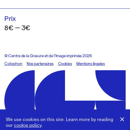
Prix
8€ — 3€
© Centre de la Gravure et de l’Image imprimée 2026
Colophon
Design:
Marcel Kaczmarek
Nos partenaires
, code:
Cookies
8080.studio
Mentions légales
We use cookies on this site. Learn more by reading
our
cookie policy
.