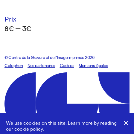
Prix
8€ — 3€
© Centre de la Gravure et de l’Image imprimée 2026
Colophon
Design:
Marcel Kaczmarek
Nos partenaires
, code:
Cookies
8080.studio
Mentions légales
We use cookies on this site. Learn more by reading
our
cookie policy
.