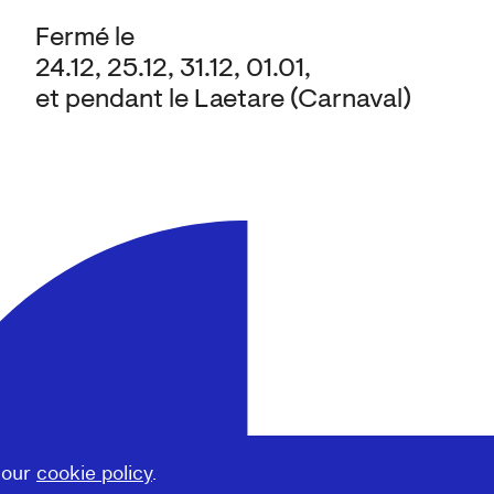
Fermé le
24.12, 25.12, 31.12, 01.01,
et pendant le Laetare (Carnaval)
 our
cookie policy
.