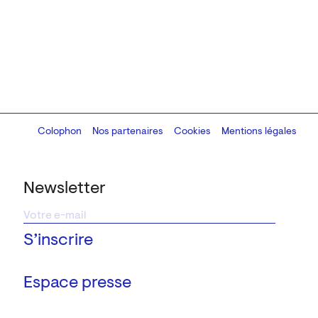
Colophon
Design:
Marcel Kaczmarek
Nos partenaires
, code:
Cookies
8080.studio
Mentions légales
Newsletter
Espace presse