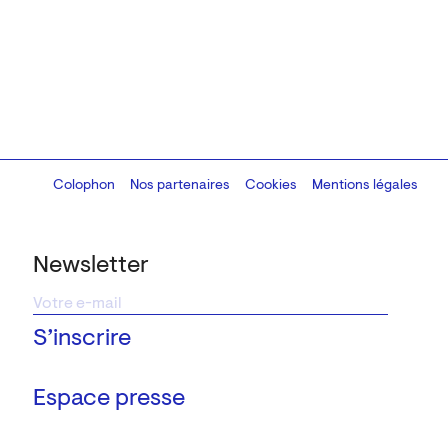
Colophon
Design:
Marcel Kaczmarek
Nos partenaires
, code:
Cookies
8080.studio
Mentions légales
Newsletter
Espace presse