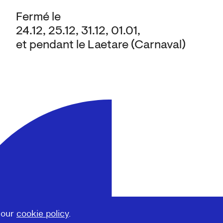
Fermé le
24.12, 25.12, 31.12, 01.01,
et pendant le Laetare (Carnaval)
 our
cookie policy
.