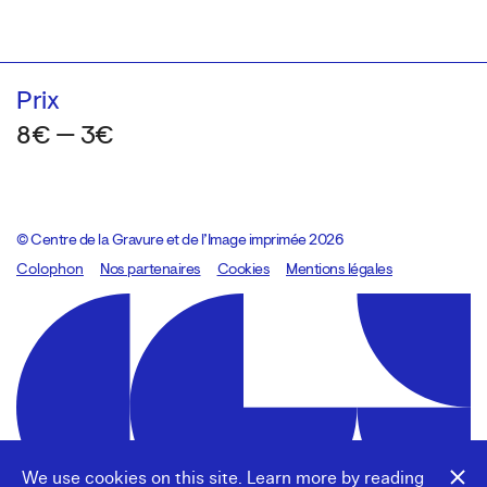
Prix
8€ — 3€
© Centre de la Gravure et de l’Image imprimée 2026
Colophon
Design:
Marcel Kaczmarek
Nos partenaires
, code:
Cookies
8080.studio
Mentions légales
We use cookies on this site. Learn more by reading