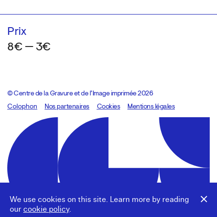
Prix
8€ — 3€
© Centre de la Gravure et de l’Image imprimée 2026
Colophon
Design:
Marcel Kaczmarek
Nos partenaires
, code:
Cookies
8080.studio
Mentions légales
We use cookies on this site. Learn more by reading
our
cookie policy
.