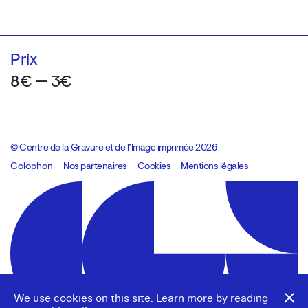
Prix
8€ — 3€
© Centre de la Gravure et de l’Image imprimée 2026
Colophon
Design:
Marcel Kaczmarek
Nos partenaires
, code:
Cookies
8080.studio
Mentions légales
We use cookies on this site. Learn more by reading