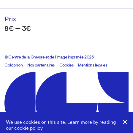
Prix
8€ — 3€
© Centre de la Gravure et de l’Image imprimée 2026
Colophon
Design:
Marcel Kaczmarek
Nos partenaires
, code:
Cookies
8080.studio
Mentions légales
We use cookies on this site. Learn more by reading
our
cookie policy
.