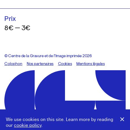
Prix
8€ — 3€
© Centre de la Gravure et de l’Image imprimée 2026
Colophon
Design:
Marcel Kaczmarek
Nos partenaires
, code:
Cookies
8080.studio
Mentions légales
We use cookies on this site. Learn more by reading
our
cookie policy
.