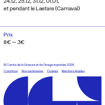
24.12, 25.12, 31.12, 01.01,
et pendant le Laetare (Carnaval)
Prix
8€ — 3€
© Centre de la Gravure et de l’Image imprimée 2026
Colophon
Design:
Marcel Kaczmarek
Nos partenaires
, code:
Cookies
8080.studio
Mentions légales