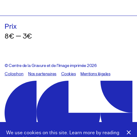
Prix
8€ — 3€
© Centre de la Gravure et de l’Image imprimée 2026
Colophon
Design:
Marcel Kaczmarek
Nos partenaires
, code:
Cookies
8080.studio
Mentions légales
We use cookies on this site. Learn more by reading