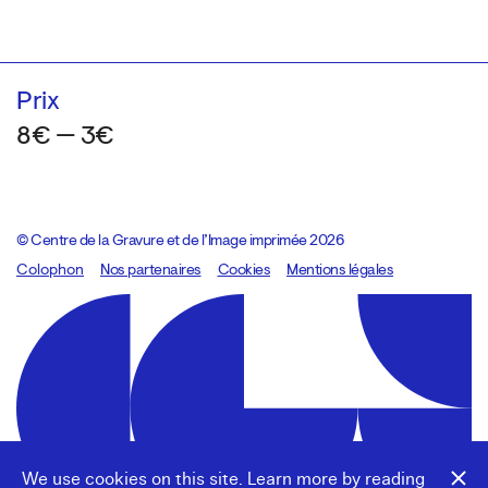
Prix
8€ — 3€
© Centre de la Gravure et de l’Image imprimée 2026
Colophon
Design:
Marcel Kaczmarek
Nos partenaires
, code:
Cookies
8080.studio
Mentions légales
We use cookies on this site. Learn more by reading