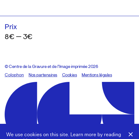
Prix
8€ — 3€
© Centre de la Gravure et de l’Image imprimée 2026
Colophon
Design:
Marcel Kaczmarek
Nos partenaires
, code:
Cookies
8080.studio
Mentions légales
We use cookies on this site. Learn more by reading