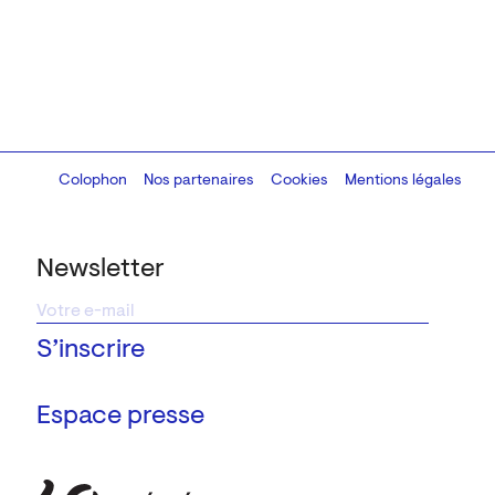
Colophon
Design:
Marcel Kaczmarek
Nos partenaires
, code:
Cookies
8080.studio
Mentions légales
Newsletter
Espace presse