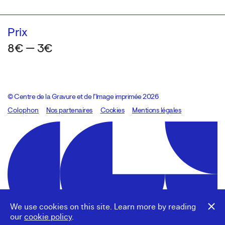
Prix
8€ — 3€
© Centre de la Gravure et de l’Image imprimée 2026
Colophon
Design:
Marcel Kaczmarek
Nos partenaires
, code:
Cookies
8080.studio
Mentions légales
We use cookies on this site. Learn more by reading
our
cookie policy
.