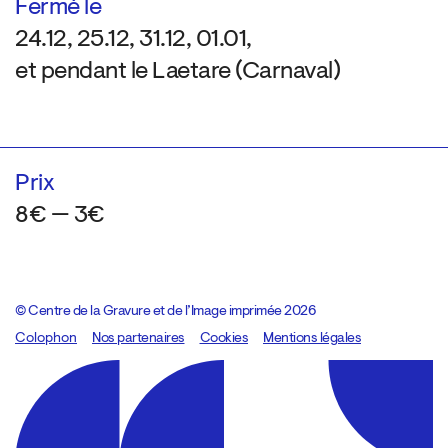
Fermé le
24.12, 25.12, 31.12, 01.01,
et pendant le Laetare (Carnaval)
Prix
8€ — 3€
© Centre de la Gravure et de l’Image imprimée 2026
Colophon
Design:
Marcel Kaczmarek
Nos partenaires
, code:
Cookies
8080.studio
Mentions légales