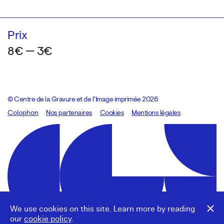
Prix
8€ — 3€
© Centre de la Gravure et de l’Image imprimée 2026
Colophon
Design:
Marcel Kaczmarek
Nos partenaires
, code:
Cookies
8080.studio
Mentions légales
We use cookies on this site. Learn more by reading
our
cookie policy
.